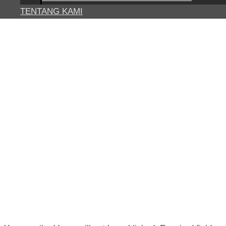
TENTANG KAMI
POST NAVIGATION
←
Previous Media
LEAVE A REPLY