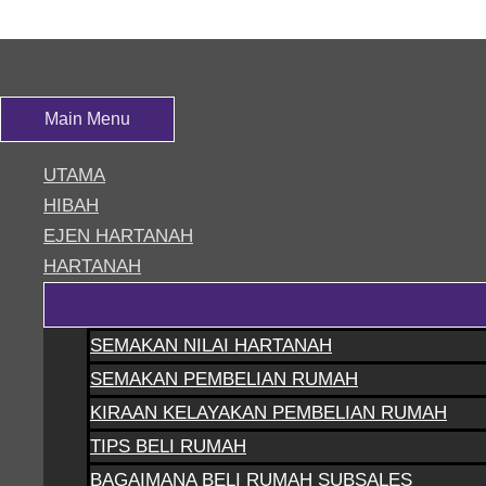
Skip to content
190166D7-7871-48FE-8948-373986D597BD
Main Menu
Leave a Comment
/ By
siteadmin
UTAMA
HIBAH
EJEN HARTANAH
HARTANAH
SEMAKAN NILAI HARTANAH
SEMAKAN PEMBELIAN RUMAH
KIRAAN KELAYAKAN PEMBELIAN RUMAH
TIPS BELI RUMAH
BAGAIMANA BELI RUMAH SUBSALES