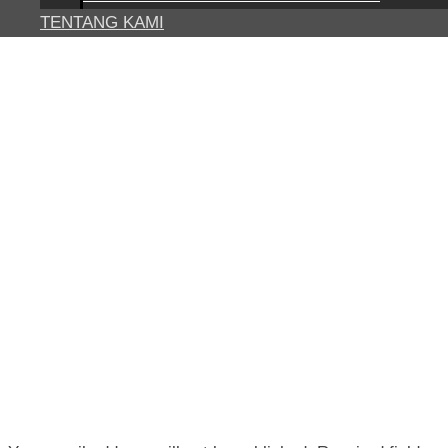
TENTANG KAMI
POST NAVIGATION
←
Previous Media
LEAVE A REPLY