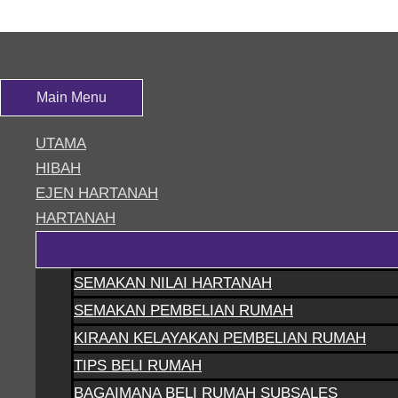
Skip to content
PHOTO_2023-01-09_12-43-12
Main Menu
Leave a Comment
/ By
siteadmin
UTAMA
HIBAH
EJEN HARTANAH
HARTANAH
SEMAKAN NILAI HARTANAH
SEMAKAN PEMBELIAN RUMAH
KIRAAN KELAYAKAN PEMBELIAN RUMAH
TIPS BELI RUMAH
BAGAIMANA BELI RUMAH SUBSALES