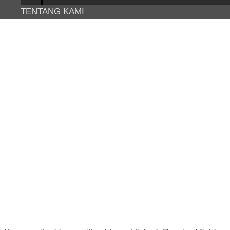
TENTANG KAMI
POST NAVI
←
Previous Media
LEAVE A REPLY